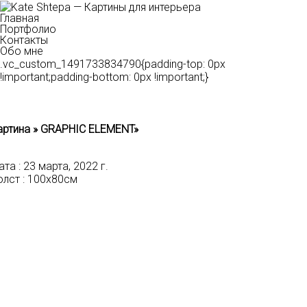
Главная
Портфолио
Контакты
Обо мне
.vc_custom_1491733834790{padding-top: 0px
!important;padding-bottom: 0px !important;}
артина » GRAPHIC ELEMENT»
та :
23 марта, 2022 г.
лст :
100х80см