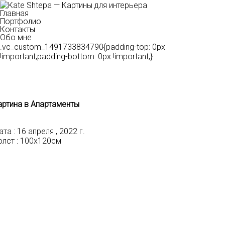
Главная
Портфолио
Контакты
Обо мне
.vc_custom_1491733834790{padding-top: 0px
!important;padding-bottom: 0px !important;}
артина в Апартаменты
та :
16 апреля , 2022 г.
лст :
100х120см